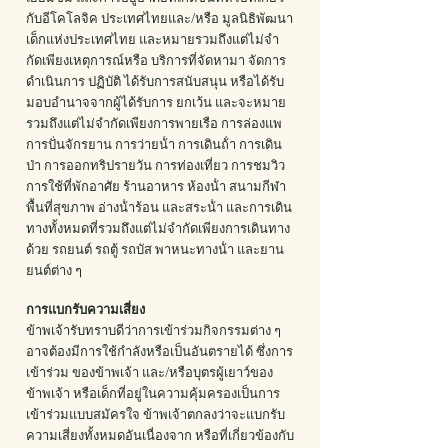
กับอีโคโลจิค ประเทศไทยและ/หรือ มูลนิธิพัฒนา
เด็กแห่งประเทศไทย และหมายรวมถึงแต่ไม่จํา
กัดเพียงเหตุการณ์หรือ บริการที่จัดหามา จัดการ
ดําเนินการ ปฏิบัติ ได้รับการสนับสนุน หรือได้รับ
มอบอํานาจจากผู้ได้รับการ ยกเว้น และจะหมาย
รวมถึงแต่ไม่จํากัดเพียงการพายเรือ การล่องแพ
การปั่นจักรยาน การว่ายน้ํา การเดินถ้ํา การเดิน
ป่า การออกทริปรายวัน การท่องเที่ยว การชมวิว
การใช้ที่พักอาศัย ร้านอาหาร ห้องน้ํา สนามกีฬา
พื้นที่สุขภาพ อ่างน้ําร้อน และสระน้ํา และการเดิน
ทางทั้งหมดที่รวมถึงแต่ไม่จํากัดเพียงการเดินทาง
ด้วย รถยนต์ รถตู้ รถบัส พาหนะทางน้ํา และยาน
ยนต์ต่าง ๆ
การแบกรับความเสี่ยง
ข้าพเจ้ารับทราบดีว่าการเข้าร่วมกิจกรรมต่าง ๆ
อาจต้องมีการใช้กําลังหรือเป็นอันตรายได้ ซึ่งการ
เข้าร่วม ของข้าพเจ้า และ/หรือบุตรผู้เยาว์ของ
ข้าพเจ้า หรือเด็กที่อยู่ในความคุ้มครองเป็นการ
เข้าร่วมแบบสมัครใจ ข้าพเจ้าตกลงว่าจะแบกรับ
ความเสี่ยงทั้งหมดอันเนื่องจาก หรือที่เกี่ยวข้องกับ