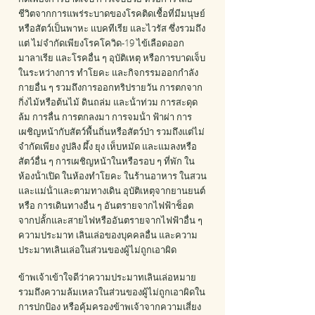
ชีวิตจากการแพร่ระบาดของโรคติดเชื้อที่มีมนุษย์
หรือสัตว์เป็นพาหะ แบคทีเรีย และไวรัส ซึ่งรวมถึง
แต่ ไม่จํากัดเพียงโรคโควิด-19 ไข้เลือดออก
มาลาเรีย และโรคอื่น ๆ อุบัติเหตุ หรือการบาดเจ็บ
ในระหว่างการ ทําโยคะ และกิจกรรมออกกําลัง
กายอื่น ๆ รวมถึงการออกทริปรายวัน การตกจาก
กิ่งไม้หรือต้นไม้ ดินถล่ม และน้ําท่วม การสะดุด
ล้ม การลื่น การตกลงมา การจมน้ํา ฟ้าผ่า การ
เผชิญหน้ากับสัตว์พื้นถิ่นหรือสัตว์ป่า รวมถึงแต่ไม่
จํากัดเพียง งูปลิง ผึ้ง ยุง เห็บหมัด และแมลงหรือ
สัตว์อื่น ๆ การเผชิญหน้าในหรือรอบ ๆ ที่พัก ใน
ห้องน้ําเปิด ในห้องทําโยคะ ในร้านอาหาร ในสวน
และแม่น้ําและตามทางเดิน อุบัติเหตุจากยานยนต์
หรือ การเดินทางอื่น ๆ อันตรายจากไฟฟ้าช็อต
จากปลั้กและสายไฟหรืออันตรายจากไฟฟ้าอื่น ๆ
ความประมาท เลินเล่อของบุคคลอื่น และความ
ประมาทเลินเล่อในส่วนของผู้ไม่ถูกเอาผิด
ข้าพเจ้าเข้าใจดีว่าความประมาทเลินเล่อหมาย
รวมถึงความล้มเหลวในส่วนของผู้ไม่ถูกเอาผิดใน
การปกป้อง หรือคุ้มครองข้าพเจ้าจากความเสี่ยง