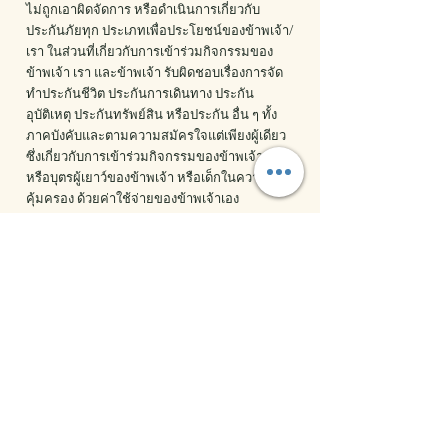
ไม่ถูกเอาผิดจัดการ หรือดําเนินการเกี่ยวกับ
ประกันภัยทุก ประเภทเพื่อประโยชน์ของข้าพเจ้า/
เรา ในส่วนที่เกี่ยวกับการเข้าร่วมกิจกรรมของ
ข้าพเจ้า เรา และข้าพเจ้า รับผิดชอบเรื่องการจัด
ทําประกันชีวิต ประกันการเดินทาง ประกัน
อุบัติเหตุ ประกันทรัพย์สิน หรือประกัน อื่น ๆ ทั้ง
ภาคบังคับและตามความสมัครใจแต่เพียงผู้เดียว
ซึ่งเกี่ยวกับการเข้าร่วมกิจกรรมของข้าพเจ้า และ
หรือบุตรผู้เยาว์ของข้าพเจ้า หรือเด็กในความ
คุ้มครอง ด้วยค่าใช้จ่ายของข้าพเจ้าเอง
4. ข้าพเจ้าตกลงว่าการปลดเปลื้องความผิดและ
การชดเชยตามสัญญานี้จะครอบคลุมการบาดเจ็บ
ทางร่างกาย และอารมณ์ และ/หรือความเสียหาย
รวมถึงแต่ไม่จํากัดเพียงการบาดเจ็บทางร่างกาย
(รวมถึงการเสียชีวิต) และการเสียหายของ
ทรัพย์สิน ไม่ว่าข้าพเจ้า และ/หรือบุตรผู้เยาว์ของ
ข้าพเจ้า หรือเด็กในความคุ้มครองหรือ บุคคลอื่น
เป็นผู้รับผลกระทบก่อน ในระหว่างหรือหลังการ
เข้าร่วมกิจกรรม นอกจากนี้ข้าพเจ้าตกลงว่า
ขอบข่ายการปลดเปลื้องความผิดและการชดเชย
จะรวมถึงการเรียกร้องที่เกี่ยวข้องไม่ว่าจะทั้งหมด