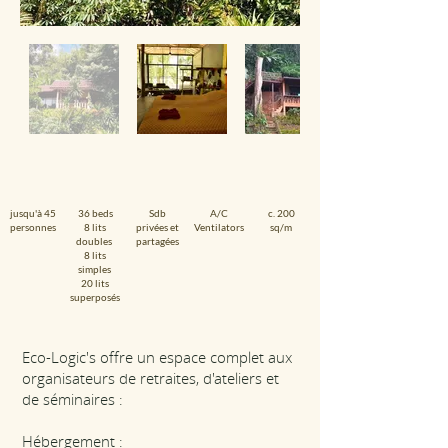
jusqu'à 45
36 beds
Sdb
A/C
c. 200
personnes
8 lits
privées et
Ventilators
sq/m
doubles
partagées
8 lits
simples
20 lits
superposés
Eco-Logic's offre un espace complet aux
organisateurs de retraites, d'ateliers et
de séminaires :
Hébergement :